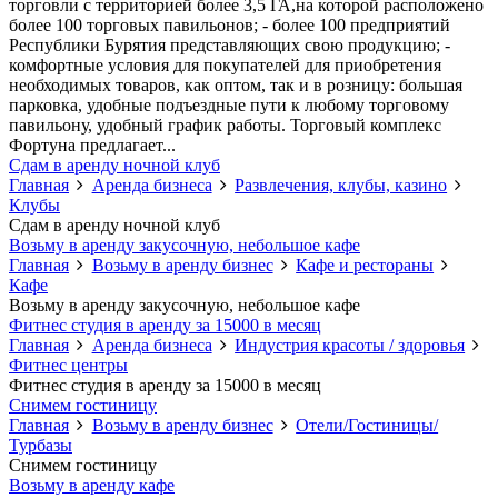
торговли с территорией более 3,5 ГА,на которой расположено
более 100 торговых павильонов; - более 100 предприятий
Республики Бурятия представляющих свою продукцию; -
комфортные условия для покупателей для приобретения
необходимых товаров, как оптом, так и в розницу: большая
парковка, удобные подъездные пути к любому торговому
павильону, удобный график работы. Торговый комплекс
Фортуна предлагает...
Сдам в аренду ночной клуб
Главная
Аренда бизнеса
Развлечения, клубы, казино
Клубы
Сдам в аренду ночной клуб
Возьму в аренду закусочную, небольшое кафе
Главная
Возьму в аренду бизнес
Кафе и рестораны
Кафе
Возьму в аренду закусочную, небольшое кафе
Фитнес студия в аренду за 15000 в месяц
Главная
Аренда бизнеса
Индустрия красоты / здоровья
Фитнес центры
Фитнес студия в аренду за 15000 в месяц
Снимем гостиницу
Главная
Возьму в аренду бизнес
Отели/Гостиницы/
Турбазы
Снимем гостиницу
Возьму в аренду кафе